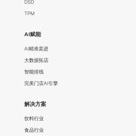
DSD
TPM
AI赋能
AI精准卖进
大数据拓店
智能排线
完美门店AI引擎
解决方案
饮料行业
食品行业