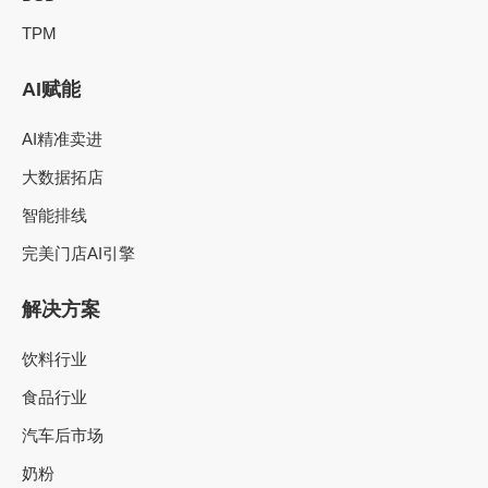
TPM
AI赋能
AI精准卖进
大数据拓店
智能排线
完美门店AI引擎
解决方案
饮料行业
食品行业
汽车后市场
奶粉