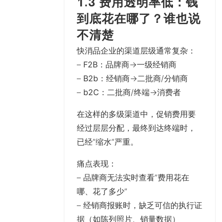
1.3 费用透明率低：钱
到底花在哪了？谁也说
不清楚
快消品企业的渠道层级通常复杂：
–
F2B
：品牌商→一级经销商
–
B2b
：经销商→二批商/分销商
–
b2C
：二批商/终端→消费者
在这样的多级渠道中，促销费用要
经过层层分配，最终到达终端时，
已经”缩水”严重。
痛点表现
：
– 品牌商无法实时查看”费用花在
哪、花了多少”
– 经销商报账时，缺乏可信的执行证
据（如陈列照片、销量数据）