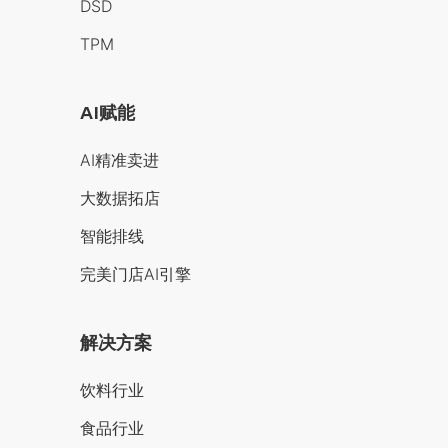
DSD
TPM
AI赋能
AI精准卖进
大数据拓店
智能排线
完美门店AI引擎
解决方案
饮料行业
食品行业